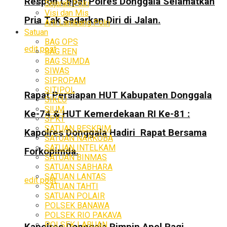
Respon Cepat Polres Donggala Selamatkan
Sejarah Polri
Visi dan Mis
Pria Tak Sadarkan Diri di Jalan.
Arti Lambang Polri
Satuan
BAG OPS
edit post
BAG REN
BAG SUMDA
SIWAS
SIPROPAM
SITIPOL
Rapat Persiapan HUT Kabupaten Donggala
SIKEU
SIUM
Ke-74 & HUT Kemerdekaan RI Ke-81 :
SPKT
SATUAN RESKRIM
Kapolres Donggala Hadiri Rapat Bersama
SATUAN NARKOBA
SATUAN INTELKAM
Forkopimda.
SATUAN BINMAS
SATUAN SABHARA
SATUAN LANTAS
edit post
SATUAN TAHTI
SATUAN POLAIR
POLSEK BANAWA
POLSEK RIO PAKAVA
POLSEK LABUAN
Kapolres Donggala Pimpin Apel Pagi