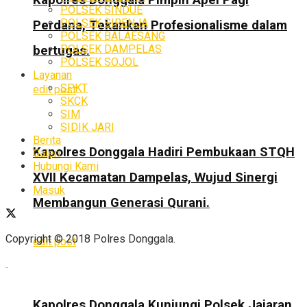
POLSEK SINDUE
POLSEK SIRENJA
Perdana, Tekankan Profesionalisme dalam
POLSEK BALAESANG
POLSEK DAMPELAS
bertugas.
POLSEK SOJOL
Layanan
SPKT
edit post
SKCK
SIM
SIDIK JARI
Berita
Kapolres Donggala Hadiri Pembukaan STQH
Galeri
Hubungi Kami
XVII Kecamatan Dampelas, Wujud Sinergi
Masuk
Membangun Generasi Qurani.
Copyright © 2018 Polres Donggala.
edit post
Kapolres Donggala Kunjungi Polsek Jajaran