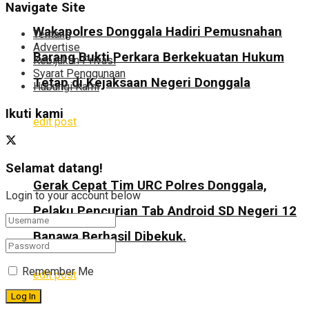
Navigate Site
Wakapolres Donggala Hadiri Pemusnahan
Tentang
Advertise
Barang Bukti Perkara Berkekuatan Hukum
Kebijakan Privasi
Syarat Penggunaan
Tetap di Kejaksaan Negeri Donggala
Hubungi Kami
Ikuti kami
edit post
Selamat datang!
Gerak Cepat Tim URC Polres Donggala,
Login to your account below
Pelaku Pencurian Tab Android SD Negeri 12
Banawa Berhasil Dibekuk.
Remember Me
edit post