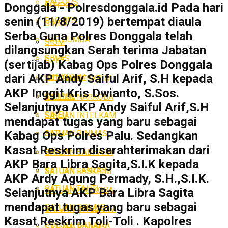
BAG OPS
SITIPOL
Donggala - Polresdonggala.id Pada hari
senin (11/8/2019) bertempat diaula
BAG REN
SIKEU
Serba Guna Polres Donggala telah
BAG SUMDA
SIUM
dilangsungkan Serah terima Jabatan
SIWAS
SPKT
(sertijab) Kabag Ops Polres Donggala
dari AKP Andy Saiful Arif, S.H kepada
SIPROPAM
SATUAN RESKRIM
AKP Inggit Kris Dwianto, S.Sos.
SITIPOL
SATUAN NARKOBA
Selanjutnya AKP Andy Saiful Arif,S.H
SIKEU
SATUAN INTELKAM
mendapat tugas yang baru sebagai
SATUAN BINMAS
SIUM
Kabag Ops Polres Palu. Sedangkan
Kasat Reskrim diserahterimakan dari
SATUAN SABHARA
SPKT
AKP Bara Libra Sagita,S.I.K kepada
SATUAN LANTAS
SATUAN RESKRIM
AKP Ardy Agung Permady, S.H.,S.I.K.
SATUAN TAHTI
SATUAN NARKOBA
Selanjutnya AKP Bara Libra Sagita
mendapat tugas yang baru sebagai
SATUAN POLAIR
SATUAN INTELKAM
Kasat Reskrim Toli-Toli . Kapolres
POLSEK BANAWA
SATUAN BINMAS