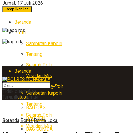
Jumat, 17 Juli 2026
Tampilkan lagi
Beranda
Profil
Sambutan Kapolri
Tentang
Sejarah Polri
Beranda
Visi dan Mis
Profil
Arti Lambang Polri
Tidak ditemukan
Sambutan Kapolri
Tampilkan semua
Satuan
Tentang
BAG OPS
Sejarah Polri
BAG REN
Beranda
Berita
Berita Lokal
Visi dan Mis
BAG SUMDA