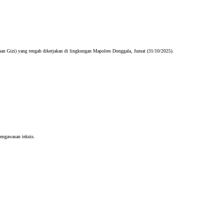
Gizi) yang tengah dikerjakan di lingkungan Mapolres Donggala, Jumat (31/10/2025).
engawasan teknis.