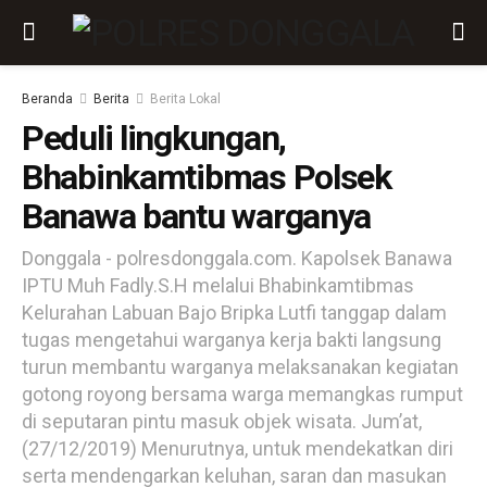
Beranda
Berita
Berita Lokal
Peduli lingkungan,
Bhabinkamtibmas Polsek
Banawa bantu warganya
Donggala - polresdonggala.com. Kapolsek Banawa
IPTU Muh Fadly.S.H melalui Bhabinkamtibmas
Kelurahan Labuan Bajo Bripka Lutfi tanggap dalam
tugas mengetahui warganya kerja bakti langsung
turun membantu warganya melaksanakan kegiatan
gotong royong bersama warga memangkas rumput
di seputaran pintu masuk objek wisata. Jum’at,
(27/12/2019) Menurutnya, untuk mendekatkan diri
serta mendengarkan keluhan, saran dan masukan