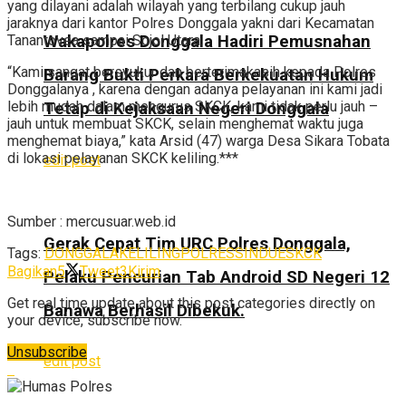
yang dilayani adalah wilayah yang terbilang cukup jauh
jaraknya dari kantor Polres Donggala yakni dari Kecamatan
Tanantovea sampai Sojol Utara.
Wakapolres Donggala Hadiri Pemusnahan
“Kami sangat bersyukur dan berterimakasih kepada Polres
Barang Bukti Perkara Berkekuatan Hukum
Donggalanya , karena dengan adanya pelayanan ini kami jadi
lebih mudah dalam mengurus SKCK, kami tidak perlu jauh –
Tetap di Kejaksaan Negeri Donggala
jauh untuk membuat SKCK, selain menghemat waktu juga
menghemat biaya,” kata Arsid (47) warga Desa Sikara Tobata
di lokasi pelayanan SKCK keliling.***
edit post
Sumber : mercusuar.web.id
Gerak Cepat Tim URC Polres Donggala,
Tags:
DONGGALA
KELILING
POLRES
SINDUE
SKCK
Bagikan
5
Tweet
3
Kirim
Pelaku Pencurian Tab Android SD Negeri 12
Get real time update about this post categories directly on
Banawa Berhasil Dibekuk.
your device, subscribe now.
Unsubscribe
edit post