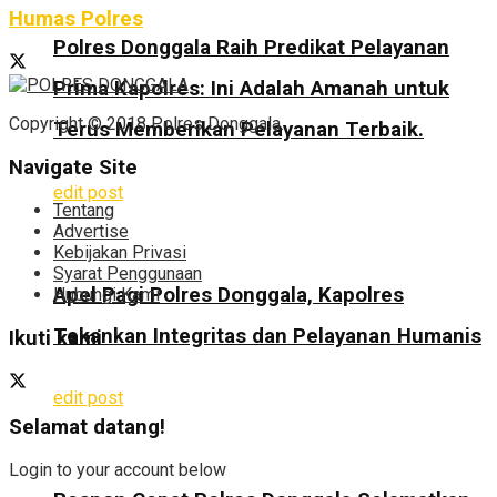
Humas Polres
Polres Donggala Raih Predikat Pelayanan
Prima Kapolres: Ini Adalah Amanah untuk
Copyright © 2018 Polres Donggala.
Terus Memberikan Pelayanan Terbaik.
Navigate Site
edit post
Tentang
Advertise
Kebijakan Privasi
Syarat Penggunaan
Apel Pagi Polres Donggala, Kapolres
Hubungi Kami
Tekankan Integritas dan Pelayanan Humanis
Ikuti kami
edit post
Selamat datang!
Login to your account below