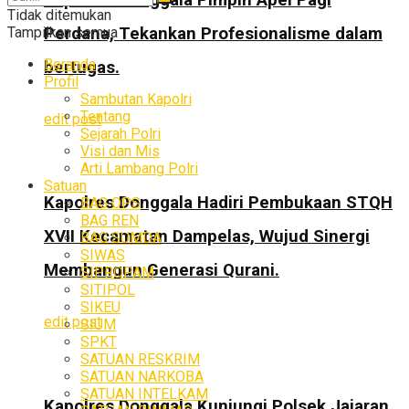
Tidak ditemukan
Perdana, Tekankan Profesionalisme dalam
Tampilkan semua
Beranda
bertugas.
Profil
Sambutan Kapolri
Tentang
edit post
Sejarah Polri
Visi dan Mis
Arti Lambang Polri
Satuan
Kapolres Donggala Hadiri Pembukaan STQH
BAG OPS
BAG REN
XVII Kecamatan Dampelas, Wujud Sinergi
BAG SUMDA
SIWAS
Membangun Generasi Qurani.
SIPROPAM
SITIPOL
SIKEU
edit post
SIUM
SPKT
SATUAN RESKRIM
SATUAN NARKOBA
SATUAN INTELKAM
Kapolres Donggala Kunjungi Polsek Jajaran