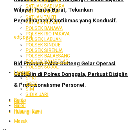
SATUAN BINMAS
SATUAN SABHARA
Wilayah Pantai Barat, Tekankan
SATUAN LANTAS
SATUAN TAHTI
Pemeliharaan Kamtibmas yang Kondusif.
SATUAN POLAIR
POLSEK BANAWA
POLSEK RIO PAKAVA
edit post
POLSEK LABUAN
POLSEK SINDUE
POLSEK SIRENJA
POLSEK BALAESANG
POLSEK DAMPELAS
Bid Propam Polda Sulteng Gelar Operasi
POLSEK SOJOL
Layanan
Gaktiblin di Polres Donggala, Perkuat Disiplin
SPKT
SKCK
& Profesionalisme Personel.
SIM
SIDIK JARI
Berita
Galeri
Galeri
Hubungi Kami
Hubungi Kami
Masuk