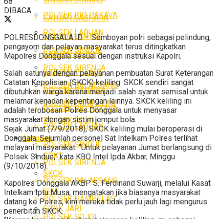
68
DIBACA
POLSEK RIO PAKAVA
SATUAN SABHARA
POLSEK LABUAN
SATUAN LANTAS
POLRESDONGGALA.ID – Semboyan polri sebagai pelindung,
pengayom dan pelayan masyarakat terus ditingkatkan
POLSEK SINDUE
SATUAN TAHTI
Mapolres Donggala sesuai dengan instruksi Kapolri.
POLSEK SIRENJA
SATUAN POLAIR
Salah satunya dengan pelayanan pembuatan Surat Keterangan
Catatan Kepolisian (SKCK) keliling. SKCK sendiri sangat
POLSEK BALAESANG
POLSEK BANAWA
dibutuhkan warga karena menjadi salah syarat semisal untuk
melamar kerjadan kepentingan lainnya. SKCK keliling ini
POLSEK DAMPELAS
POLSEK RIO PAKAVA
adalah terobosan Polres Donggala untuk menyasar
masyarakat dengan sistim jemput bola.
POLSEK SOJOL
POLSEK LABUAN
Sejak Jumat (7/9/2018), SKCK keliling mulai beroperasi di
Layanan
Donggala. Sejumlah personel Sat Intelkam Polres terlihat
POLSEK SINDUE
melayani masyarakat. “Untuk pelayanan Jumat berlangsung di
SPKT
Polsek Sindue,” kata KBO Intel Ipda Akbar, Minggu
POLSEK SIRENJA
(9/10/2018).
SKCK
POLSEK BALAESANG
Kapolres Donggala AKBP S. Ferdinand Suwarji, melalui Kasat
SIM
Intelkam Iptu Musa, mengatakan jika biasanya masyarakat
POLSEK DAMPELAS
datang ke Polres, kini mereka tidak perlu jauh lagi mengurus
SIDIK JARI
penerbitan SKCK.
POLSEK SOJOL