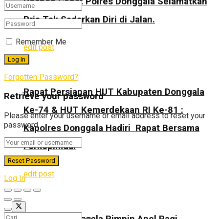
Respon Cepat Polres Donggala Selamatkan
Pria Tak Sadarkan Diri di Jalan.
Remember Me
edit post
Forgotten Password?
Rapat Persiapan HUT Kabupaten Donggala
Retrieve your password
Ke-74 & HUT Kemerdekaan RI Ke-81 :
Please enter your username or email address to reset your
password.
Kapolres Donggala Hadiri Rapat Bersama
Forkopimda.
edit post
Log In
Kapolres Donggala Pimpin Apel Pagi