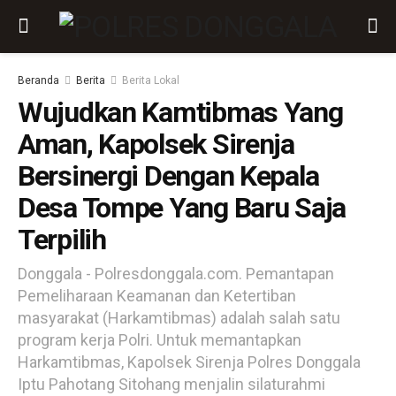
Beranda
Berita
Berita Lokal
Wujudkan Kamtibmas Yang
Aman, Kapolsek Sirenja
Bersinergi Dengan Kepala
Desa Tompe Yang Baru Saja
Terpilih
Donggala - Polresdonggala.com. Pemantapan
Pemeliharaan Keamanan dan Ketertiban
masyarakat (Harkamtibmas) adalah salah satu
program kerja Polri. Untuk memantapkan
Harkamtibmas, Kapolsek Sirenja Polres Donggala
Iptu Pahotang Sitohang menjalin silaturahmi