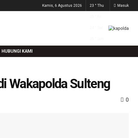
Kamis, 6 Agustus 2026
23
°
Thu
Masuk
25
°
Fri
24
°
Sat
25
°
Sun
HUBUNGI KAMI
di Wakapolda Sulteng
0