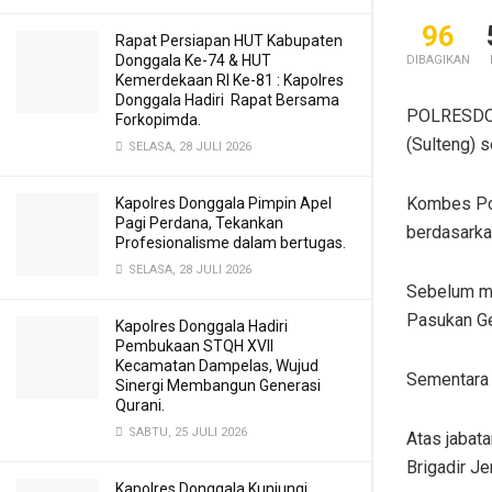
96
Rapat Persiapan HUT Kabupaten
Donggala Ke-74 & HUT
DIBAGIKAN
Kemerdekaan RI Ke-81 : Kapolres
Donggala Hadiri Rapat Bersama
POLRESDON
Forkopimda.
(Sulteng) s
SELASA, 28 JULI 2026
Kombes Pol
Kapolres Donggala Pimpin Apel
Pagi Perdana, Tekankan
berdasarka
Profesionalisme dalam bertugas.
SELASA, 28 JULI 2026
Sebelum me
Pasukan Ge
Kapolres Donggala Hadiri
Pembukaan STQH XVII
Kecamatan Dampelas, Wujud
Sementara 
Sinergi Membangun Generasi
Qurani.
SABTU, 25 JULI 2026
Atas jabata
Brigadir Je
Kapolres Donggala Kunjungi