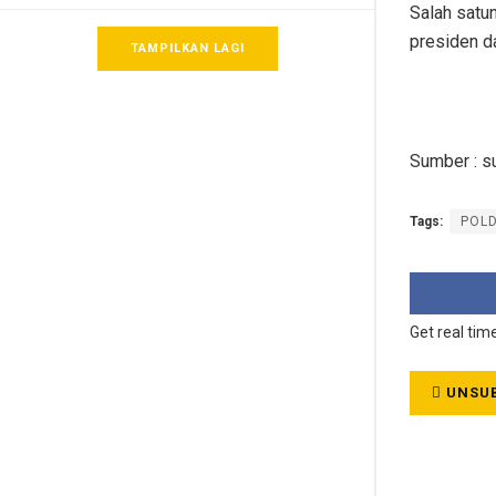
Salah satu
presiden d
TAMPILKAN LAGI
Sumber : s
Tags:
POL
Get real tim
UNSUB