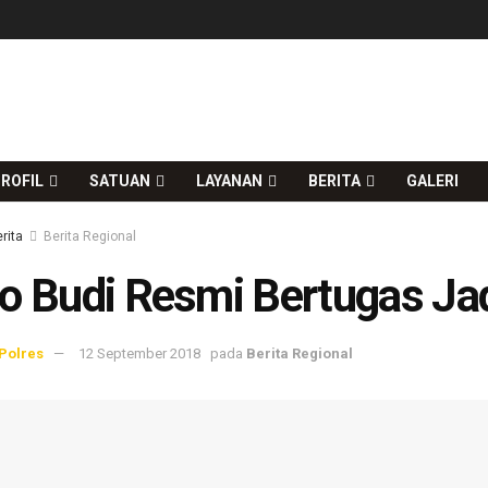
ROFIL
SATUAN
LAYANAN
BERITA
GALERI
rita
Berita Regional
o Budi Resmi Bertugas Ja
Polres
12 September 2018
pada
Berita Regional