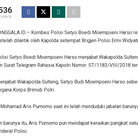
536
DIBACA
GGALA.ID – Kombes Polisi Setyo Boedi Moempoeni Harso res
etelah dilantik oleh Kapolda setempat Brigjen Polisi Ermi Widyat
isi Setyo Boedi Moempoeni Harso menjabat Wakapolda Sulteng
n Surat Telegram Rahasia Kapolri Nomor: ST/1183/VIII/2018 ter
njabat Wakapolda Sulteng, Setyo Budi Moempoeni Harso sebe
gana Korps Brimob Polri.
Mohamad Aris Purnomo saat ini telah menduduki jabatan barunya
n barunya itu, Aris Purnomo pun mendapat kenaikan pangkat satu t
nderal Polisi.