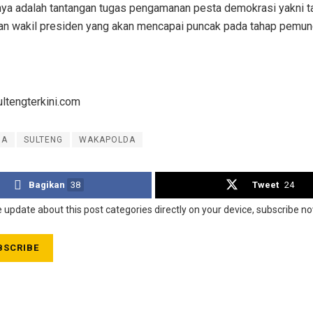
nya adalah tantangan tugas pengamanan pesta demokrasi yakni tah
an wakil presiden yang akan mencapai puncak pada tahap pemungu
ultengterkini.com
DA
SULTENG
WAKAPOLDA
Bagikan
38
Tweet
24
e update about this post categories directly on your device, subscribe no
SCRIBE