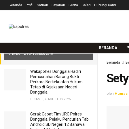
Beranda
Profil
Satuan
Layanan
Berita
Galeri
Hubungi Kami
TERKINI
TRENDING
Filter
Setyo Budi Resmi Bertugas Jadi
Wakapolda Sulteng
BERANDA
P
RABU, 12 SEPTEMBER 2018
Beranda
Be
Wakapolres Donggala Hadiri
Sety
Pemusnahan Barang Bukti
Perkara Berkekuatan Hukum
Tetap di Kejaksaan Negeri
Donggala
oleh
Humas 
KAMIS, 6 AGUSTUS 2026
Gerak Cepat Tim URC Polres
Donggala, Pelaku Pencurian Tab
Android SD Negeri 12 Banawa