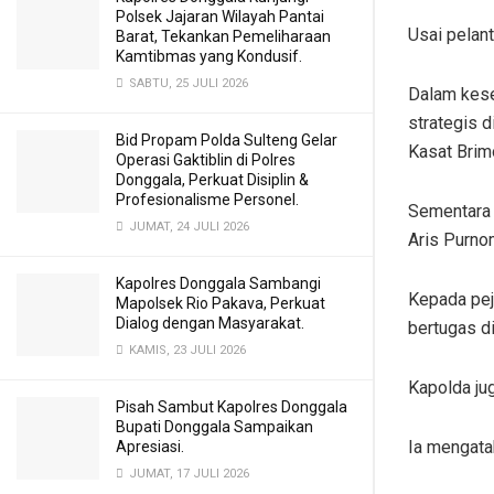
Polsek Jajaran Wilayah Pantai
Usai pelant
Barat, Tekankan Pemeliharaan
Kamtibmas yang Kondusif.
SABTU, 25 JULI 2026
Dalam kese
strategis 
Bid Propam Polda Sulteng Gelar
Kasat Brim
Operasi Gaktiblin di Polres
Donggala, Perkuat Disiplin &
Profesionalisme Personel.
Sementara 
JUMAT, 24 JULI 2026
Aris Purno
Kapolres Donggala Sambangi
Kepada pej
Mapolsek Rio Pakava, Perkuat
Dialog dengan Masyarakat.
bertugas di
KAMIS, 23 JULI 2026
Kapolda ju
Pisah Sambut Kapolres Donggala
Bupati Donggala Sampaikan
Ia mengata
Apresiasi.
JUMAT, 17 JULI 2026