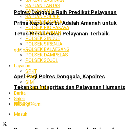
SATUAN SABHARA
SATUAN LANTAS
SATUAN TAHTI
Polres Donggala Raih Predikat Pelayanan
SATUAN POLAIR
POLSEK BANAWA
Prima Kapolres: Ini Adalah Amanah untuk
POLSEK RIO PAKAVA
POLSEK LABUAN
Terus Memberikan Pelayanan Terbaik.
POLSEK SINDUE
POLSEK SIRENJA
POLSEK BALAESANG
edit post
POLSEK DAMPELAS
POLSEK SOJOL
Layanan
SPKT
Apel Pagi Polres Donggala, Kapolres
SKCK
SIM
Tekankan Integritas dan Pelayanan Humanis
SIDIK JARI
Berita
Galeri
edit post
Hubungi Kami
Masuk