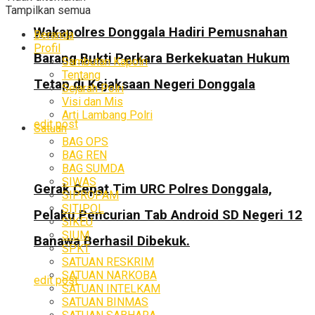
Tampilkan semua
Wakapolres Donggala Hadiri Pemusnahan
Beranda
Profil
Barang Bukti Perkara Berkekuatan Hukum
Sambutan Kapolri
Tentang
Tetap di Kejaksaan Negeri Donggala
Sejarah Polri
Visi dan Mis
Arti Lambang Polri
edit post
Satuan
BAG OPS
BAG REN
BAG SUMDA
SIWAS
Gerak Cepat Tim URC Polres Donggala,
SIPROPAM
SITIPOL
Pelaku Pencurian Tab Android SD Negeri 12
SIKEU
SIUM
Banawa Berhasil Dibekuk.
SPKT
SATUAN RESKRIM
SATUAN NARKOBA
edit post
SATUAN INTELKAM
SATUAN BINMAS