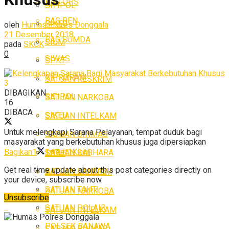
BAG OPS
SITIPOL
BAG REN
SIKEU
oleh
Humas Polres Donggala
21 Desember 2018
BAG SUMDA
SIUM
pada
SKCK
0
SIWAS
SPKT
SIPROPAM
SATUAN RESKRIM
3
DIBAGIKAN
SITIPOL
SATUAN NARKOBA
16
DIBACA
SIKEU
SATUAN INTELKAM
Untuk melengkapi Sarana Pelayanan, tempat duduk bagi
SATUAN BINMAS
SIUM
masyarakat yang berkebutuhan khusus juga dipersiapkan
Bagikan
1
Tweet
1
Kirim
SATUAN SABHARA
SPKT
Get real time update about this post categories directly on
SATUAN LANTAS
SATUAN RESKRIM
your device, subscribe now.
SATUAN TAHTI
SATUAN NARKOBA
Unsubscribe
SATUAN POLAIR
SATUAN INTELKAM
POLSEK BANAWA
SATUAN BINMAS