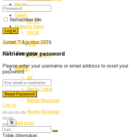
Berita
Layanan
Galeri
Remember Me
SPKT
Hubungi Kami
SKCK
Forgotten Password?
Jumat, 7 Agustus 2026
SIM
27
Donggala
Retrieve your password
°C
SIDIK JARI
Please enter your username or email address to reset your
Berita
Masuk
password.
All
Berita Lokal
Berita Nasional
Log In
Berita Regional
edit post
Tidak ditemukan