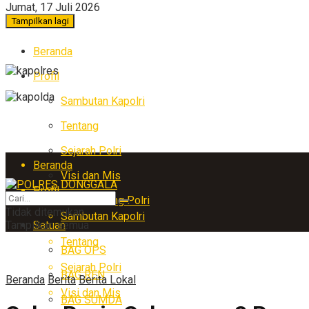
Jumat, 17 Juli 2026
Tampilkan lagi
Beranda
Profil
Sambutan Kapolri
Tentang
Sejarah Polri
Beranda
Visi dan Mis
Profil
Arti Lambang Polri
Tidak ditemukan
Sambutan Kapolri
Tampilkan semua
Satuan
Tentang
BAG OPS
Sejarah Polri
BAG REN
Beranda
Berita
Berita Lokal
Visi dan Mis
BAG SUMDA