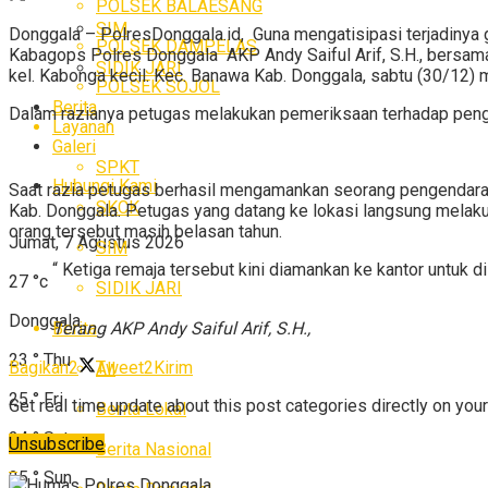
POLSEK BALAESANG
SIM
Donggala – PolresDonggala.id, Guna mengatisipasi terjadinya
POLSEK DAMPELAS
Kabagops Polres Donggala AKP Andy Saiful Arif, S.H., bersam
SIDIK JARI
kel. Kabonga kecil. Kec. Banawa Kab. Donggala, sabtu (30/12) m
POLSEK SOJOL
Berita
Dalam razianya petugas melakukan pemeriksaan terhadap peng
Layanan
Galeri
SPKT
Hubungi Kami
Saat razia petugas berhasil mengamankan seorang pengendara y
SKCK
Kab. Donggala. Petugas yang datang ke lokasi langsung melakuk
orang tersebut masih belasan tahun.
Jumat, 7 Agustus 2026
SIM
“ Ketiga remaja tersebut kini diamankan ke kantor untuk d
27
°c
SIDIK JARI
Donggala
Berita
Terang AKP Andy Saiful Arif, S.H.,
23
°
Thu
Bagikan
2
Tweet
2
Kirim
All
25
°
Fri
Get real time update about this post categories directly on you
Berita Lokal
24
°
Sat
Unsubscribe
Berita Nasional
25
°
Sun