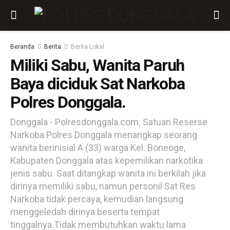
Beranda
Berita
Berita Lokal
Miliki Sabu, Wanita Paruh
Baya diciduk Sat Narkoba
Polres Donggala.
Donggala - Polresdonggala.com. Satuan Reserse
Narkoba Polres Donggala menangkap seorang
wanita berinisial A (33) warga Kel. Boneoge,
Kabupaten Donggala atas kepemilikan narkotika
jenis sabu. Saat ditangkap wanita ini berkilah jika
dirinya memiliki sabu, namun personil Sat Res
Narkoba tidak percaya, kemudian langsung
menggeledah dirinya beserta tempat
tinggalnya.Tidak membutuhkan waktu lama