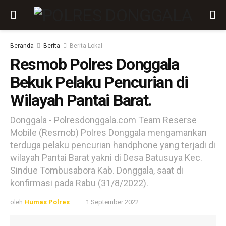
Beranda
Berita
Berita Lokal
Resmob Polres Donggala
Bekuk Pelaku Pencurian di
Wilayah Pantai Barat.
Donggala - Polresdonggala.com Team Reserse
Mobile (Resmob) Polres Donggala mengamankan
terduga pelaku pencurian handphone yang terjadi di
wilayah Pantai Barat yakni di Desa Batusuya Kec.
Sindue Tombusabora Kab. Donggala, saat di
konfirmasi pada Rabu (31/8/2022).
oleh
Humas Polres
1 September 2022