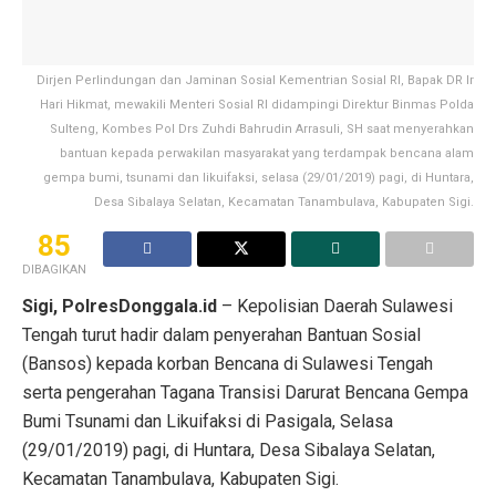
Dirjen Perlindungan dan Jaminan Sosial Kementrian Sosial RI, Bapak DR Ir
Hari Hikmat, mewakili Menteri Sosial RI didampingi Direktur Binmas Polda
Sulteng, Kombes Pol Drs Zuhdi Bahrudin Arrasuli, SH saat menyerahkan
bantuan kepada perwakilan masyarakat yang terdampak bencana alam
gempa bumi, tsunami dan likuifaksi, selasa (29/01/2019) pagi, di Huntara,
Desa Sibalaya Selatan, Kecamatan Tanambulava, Kabupaten Sigi.
85
DIBAGIKAN
Sigi, PolresDonggala.id
– Kepolisian Daerah Sulawesi
Tengah turut hadir dalam penyerahan Bantuan Sosial
(Bansos) kepada korban Bencana di Sulawesi Tengah
serta pengerahan Tagana Transisi Darurat Bencana Gempa
Bumi Tsunami dan Likuifaksi di Pasigala, Selasa
(29/01/2019) pagi, di Huntara, Desa Sibalaya Selatan,
Kecamatan Tanambulava, Kabupaten Sigi.