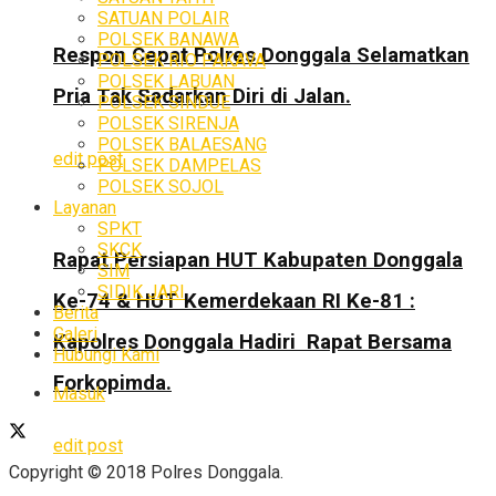
SATUAN POLAIR
POLSEK BANAWA
Respon Cepat Polres Donggala Selamatkan
POLSEK RIO PAKAVA
POLSEK LABUAN
Pria Tak Sadarkan Diri di Jalan.
POLSEK SINDUE
POLSEK SIRENJA
POLSEK BALAESANG
edit post
POLSEK DAMPELAS
POLSEK SOJOL
Layanan
SPKT
SKCK
Rapat Persiapan HUT Kabupaten Donggala
SIM
SIDIK JARI
Ke-74 & HUT Kemerdekaan RI Ke-81 :
Berita
Galeri
Kapolres Donggala Hadiri Rapat Bersama
Hubungi Kami
Forkopimda.
Masuk
edit post
Copyright © 2018 Polres Donggala.