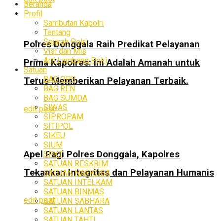
Beranda
Profil
Sambutan Kapolri
Tentang
Sejarah Polri
Polres Donggala Raih Predikat Pelayanan
Visi dan Mis
Arti Lambang Polri
Prima Kapolres: Ini Adalah Amanah untuk
Satuan
BAG OPS
Terus Memberikan Pelayanan Terbaik.
BAG REN
BAG SUMDA
SIWAS
edit post
SIPROPAM
SITIPOL
SIKEU
SIUM
Apel Pagi Polres Donggala, Kapolres
SPKT
SATUAN RESKRIM
Tekankan Integritas dan Pelayanan Humanis
SATUAN NARKOBA
SATUAN INTELKAM
SATUAN BINMAS
edit post
SATUAN SABHARA
SATUAN LANTAS
SATUAN TAHTI