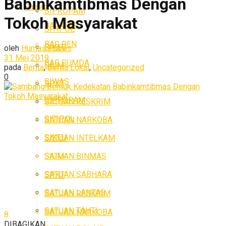
Babinkamtibmas Dengan
Satuan
SIPROPAM
Tokoh Masyarakat
BAG OPS
SITIPOL
BAG REN
SIKEU
oleh
Humas Polres
31 Mei 2019
BAG SUMDA
SIUM
pada
Berita
,
Berita Lokal
,
Uncategorized
0
SIWAS
SPKT
SIPROPAM
SATUAN RESKRIM
SITIPOL
SATUAN NARKOBA
SIKEU
SATUAN INTELKAM
SATUAN BINMAS
SIUM
SATUAN SABHARA
SPKT
SATUAN LANTAS
SATUAN RESKRIM
SATUAN TAHTI
SATUAN NARKOBA
8
DIBAGIKAN