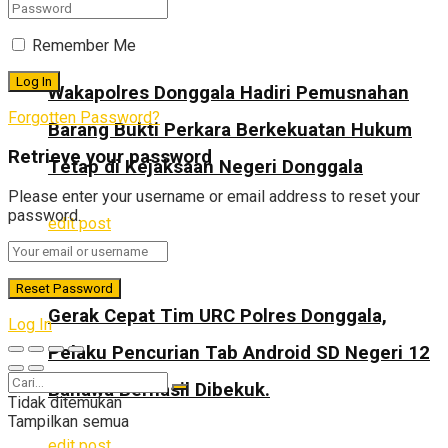
edit post
Remember Me
Wakapolres Donggala Hadiri Pemusnahan
Forgotten Password?
Barang Bukti Perkara Berkekuatan Hukum
Retrieve your password
Tetap di Kejaksaan Negeri Donggala
Please enter your username or email address to reset your
password.
edit post
Gerak Cepat Tim URC Polres Donggala,
Log In
Pelaku Pencurian Tab Android SD Negeri 12
Banawa Berhasil Dibekuk.
Tidak ditemukan
Tampilkan semua
edit post