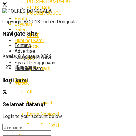
POLSEK DAMPELAS
SIDIK JARI
POLSEK SOJOL
Berita
Copyright © 2018 Polres Donggala.
Layanan
Galeri
Navigate Site
SPKT
Hubungi Kami
Tentang
SKCK
Advertise
Kamis, 6 Agustus 2026
Kebijakan Privasi
SIM
Syarat Penggunaan
27
Donggala
°C
Hubungi Kami
SIDIK JARI
Ikuti kami
Berita
Masuk
All
Berita Lokal
Selamat datang!
Berita Nasional
Login to your account below
Berita Regional