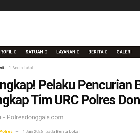
ROFIL
SATUAN
LAYANAN
BERITA
GALERI
rita
Berita Lokal
ngkap! Pelaku Pencurian Be
ngkap Tim URC Polres Dong
 - Polresdonggala.com
Polres
1 Juni 2026
pada
Berita Lokal