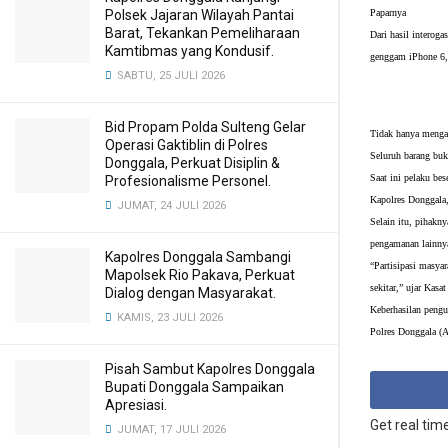
Polsek Jajaran Wilayah Pantai
Paparnya 
Barat, Tekankan Pemeliharaan
Dari hasil interoga
Kamtibmas yang Kondusif.
genggam iPhone 6, s
SABTU, 25 JULI 2026
Bid Propam Polda Sulteng Gelar
Tidak hanya mengam
Operasi Gaktiblin di Polres
Seluruh barang buk
Donggala, Perkuat Disiplin &
Saat ini pelaku be
Profesionalisme Personel.
Kapolres Donggala,
JUMAT, 24 JULI 2026
Selain itu, pihakn
pengamanan lainny
Kapolres Donggala Sambangi
“Partisipasi masya
Mapolsek Rio Pakava, Perkuat
sekitar,” ujar Kasa
Dialog dengan Masyarakat.
Keberhasilan pengu
KAMIS, 23 JULI 2026
Polres Donggala 
Pisah Sambut Kapolres Donggala
Bupati Donggala Sampaikan
Apresiasi.
Get real tim
JUMAT, 17 JULI 2026