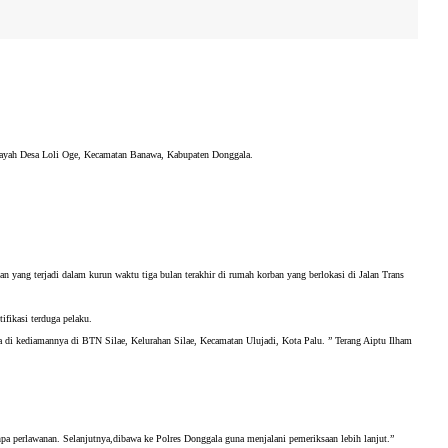
ilayah Desa Loli Oge, Kecamatan Banawa, Kabupaten Donggala. 
an yang terjadi dalam kurun waktu tiga bulan terakhir di rumah korban yang berlokasi di Jalan Trans 
fikasi terduga pelaku. 
 di kediamannya di BTN Silae, Kelurahan Silae, Kecamatan Ulujadi, Kota Palu. ” Terang Aiptu Ilham 
 perlawanan. Selanjutnya,dibawa ke Polres Donggala guna menjalani pemeriksaan lebih lanjut.” 