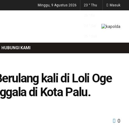
Minggu, 9 Agustus 2026
23
°
Thu
Masuk
25
°
Fri
24
°
Sat
25
°
Sun
HUBUNGI KAMI
rulang kali di Loli Oge
gala di Kota Palu.
0