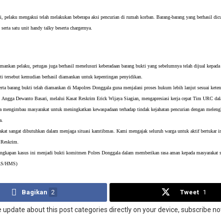
si, pelaku mengakui telah melakukan beberapa aksi pencurian di rumah korban. Barang-barang yang berhasil dicuri an
erta satu unit handy talky beserta chargernya.
ankan pelaku, petugas juga berhasil menelusuri keberadaan barang bukti yang sebelumnya telah dijual kepad
ti tersebut kemudian berhasil diamankan untuk kepentingan penyidikan.
serta barang bukti telah diamankan di Mapolres Donggala guna menjalani proses hukum lebih lanjut sesuai ket
 Angga Dewanto Basari, melalui Kasat Reskrim Erick Wijaya Siagian, mengapresiasi kerja cepat Tim URC da
ya mengimbau masyarakat untuk meningkatkan kewaspadaan terhadap tindak kejahatan pencurian dengan melen
a.
rakat sangat dibutuhkan dalam menjaga situasi kamtibmas. Kami mengajak seluruh warga untuk aktif bertukar i
t Reskrim.
ngkapan kasus ini menjadi bukti komitmen Polres Donggala dalam memberikan rasa aman kepada masyarakat se
(AS/HMS)
Bagikan
2
Tweet
1
e update about this post categories directly on your device, subscribe no