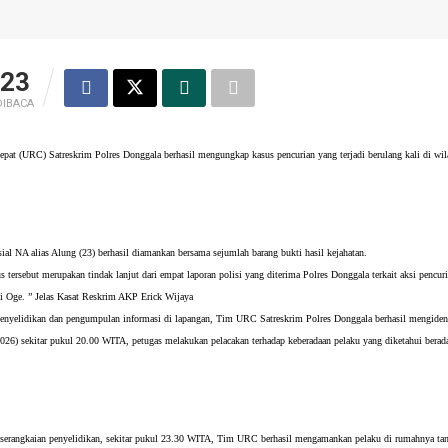
23
DIBACA
pat (URC) Satreskrim Polres Donggala berhasil mengungkap kasus pencurian yang terjadi berulang kali di w
sial NA alias Alung (23) berhasil diamankan bersama sejumlah barang bukti hasil kejahatan.
tersebut merupakan tindak lanjut dari empat laporan polisi yang diterima Polres Donggala terkait aksi pencuri
i Oge. ” Jelas Kasat Reskrim AKP Erick Wijaya
penyelidikan dan pengumpulan informasi di lapangan, Tim URC Satreskrim Polres Donggala berhasil mengidenti
026) sekitar pukul 20.00 WITA, petugas melakukan pelacakan terhadap keberadaan pelaku yang diketahui berada
serangkaian penyelidikan, sekitar pukul 23.30 WITA, Tim URC berhasil mengamankan pelaku di rumahnya tanpa