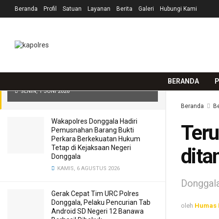
Beranda
Profil
Satuan
Layanan
Berita
Galeri
Hubungi Kami
TERKINI
TRENDING
Filter
Terungkap! Pelaku Pencurian
Berulang kali di Loli Oge ditangkap
Tim URC Polres Donggala di Kota
Palu.
BERANDA
P
SENIN, 1 JUNI 2026
Beranda
Be
Wakapolres Donggala Hadiri
Teru
Pemusnahan Barang Bukti
Perkara Berkekuatan Hukum
Tetap di Kejaksaan Negeri
dita
Donggala
KAMIS, 6 AGUSTUS 2026
Donggala
Gerak Cepat Tim URC Polres
Donggala, Pelaku Pencurian Tab
oleh
Humas 
Android SD Negeri 12 Banawa