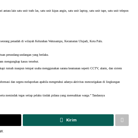
tara lain satu unit trafo las, satu unit kipas angin, satu unit laptop, satu unit tape, satu unit telepon 
a seorang penadah di wilayah Kelurahan Watusampu, Kecamatan Ulujadi, Kota Palu.
entuan perundang-undangan yang berlaku.
lam mengungkap kasus tersebut.
gkapi rumah maupun tempat usaha menggunakan sarana keamanan seperti CCTV, alarm, dan sistem 
nformasi dan segera melaporkan apabila mengetahui adanya aktivitas mencurigakan di lingkungan 
rta menindak tegas setiap pelaku tindak pidana yang meresahkan warga.” Tandasnya 
Kirim
w.