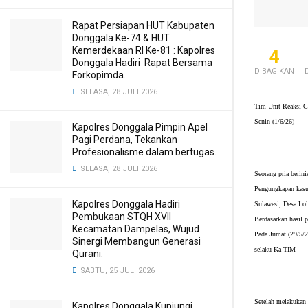
Rapat Persiapan HUT Kabupaten
Donggala Ke-74 & HUT
Kemerdekaan RI Ke-81 : Kapolres
4
Donggala Hadiri Rapat Bersama
DIBAGIKAN
Forkopimda.
SELASA, 28 JULI 2026
Tim Unit Reaksi Ce
Senin (1/6/26)
Kapolres Donggala Pimpin Apel
Pagi Perdana, Tekankan
Profesionalisme dalam bertugas.
SELASA, 28 JULI 2026
Seorang pria berini
Pengungkapan kasus 
Kapolres Donggala Hadiri
Sulawesi, Desa Lol
Pembukaan STQH XVII
Berdasarkan hasil 
Kecamatan Dampelas, Wujud
Pada Jumat (29/5/2
Sinergi Membangun Generasi
selaku Ka TIM
Qurani.
SABTU, 25 JULI 2026
Setelah melakukan 
Kapolres Donggala Kunjungi